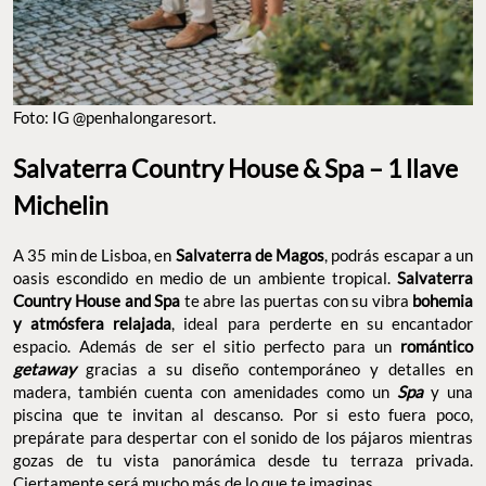
Foto: IG @penhalongaresort.
Salvaterra Country House & Spa – 1 llave
Michelin
A 35 min de Lisboa, en
Salvaterra de Magos
, podrás escapar a un
oasis escondido en medio de un ambiente tropical.
Salvaterra
Country House and Spa
te abre las puertas con su vibra
bohemia
y atmósfera relajada
, ideal para perderte en su encantador
espacio. Además de ser el sitio perfecto para un
romántico
getaway
gracias a su diseño contemporáneo y detalles en
madera, también cuenta con amenidades como un
Spa
y una
piscina que te invitan al descanso. Por si esto fuera poco,
prepárate para despertar con el sonido de los pájaros mientras
gozas de tu vista panorámica desde tu terraza privada.
Ciertamente será mucho más de lo que te imaginas.