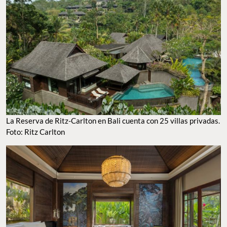
LA RESERVA DE RITZ-CARLTON EN BALI CUENTA CON 25 VILLAS PRIVADAS. FOTO:
RITZ CARLTON
FOTO: RITZ CARLTON
Hospes Infante Sagres
La ciudad portuaria de
, en
, ofrece ese encanto
Oporto
Portugal
desenfadado de los destinos costeros, pero con una elegancia
que se deriva de su historia. El Hotels Infante Sagres es un hotel