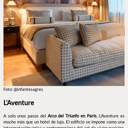
FOTO: @INFANTESAGRES
L’Aventure
A solo unos pasos del
, L’Aventure es
Arco del Triunfo en París
mucho más que un hotel de lujo. El edificio se impone como una
interpretación única y contemporánea del
parisino.
art de vivire
Así, la gastronomía,
la música, el diseño y la hospitalidad
para crear una
dialogan
atmósfera intensa pero
. El hotel abrió sus puertas hace
profundamente elegante
apenas unas semanas, con un interiorismo que
reinventa el Art
desde una óptica teatral, escultórica y moderna. Sin duda,
Déco
una manera excepcional de llevar tu estancia en la capital
francesa al siguiente nivel.