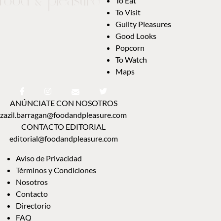
To Eat
To Visit
Guilty Pleasures
Good Looks
Popcorn
To Watch
Maps
ANÚNCIATE CON NOSOTROS
zazil.barragan@foodandpleasure.com
CONTACTO EDITORIAL
editorial@foodandpleasure.com
Aviso de Privacidad
Términos y Condiciones
Nosotros
Contacto
Directorio
FAQ