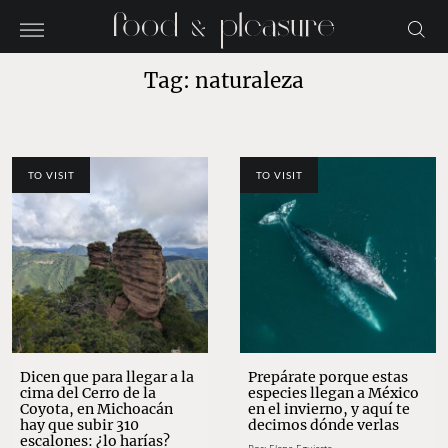
Tag: naturaleza
TO VISIT
TO VISIT
Dicen que para llegar a la
Prepárate porque estas
cima del Cerro de la
especies llegan a México
Coyota, en Michoacán
en el invierno, y aquí te
hay que subir 310
decimos dónde verlas
escalones: ¿lo harías?