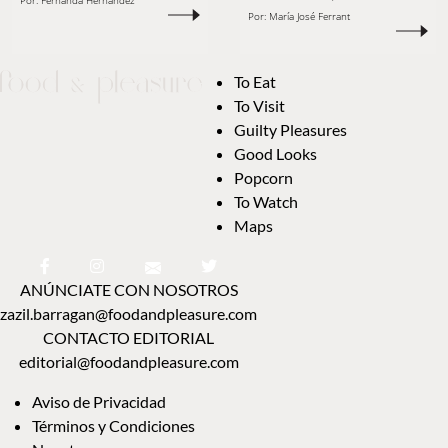
Por:
Fernanda Hernández
Por:
María José Ferrant
To Eat
To Visit
Guilty Pleasures
Good Looks
Popcorn
To Watch
Maps
ANÚNCIATE CON NOSOTROS
zazil.barragan@foodandpleasure.com
CONTACTO EDITORIAL
editorial@foodandpleasure.com
Aviso de Privacidad
Términos y Condiciones