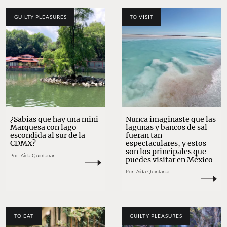
GUILTY PLEASURES
TO VISIT
¿Sabías que hay una mini
Nunca imaginaste que las
Marquesa con lago
lagunas y bancos de sal
escondida al sur de la
fueran tan
CDMX?
espectaculares, y estos
son los principales que
Por:
Aída Quintanar
puedes visitar en México
Por:
Aída Quintanar
TO EAT
GUILTY PLEASURES