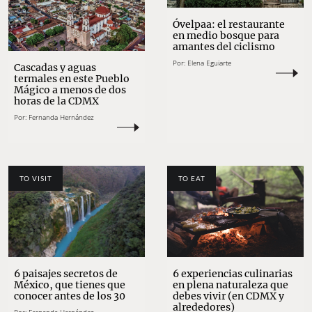
Óvelpaa: el restaurante
en medio bosque para
amantes del ciclismo
Por:
Elena Eguiarte
Cascadas y aguas
termales en este Pueblo
Mágico a menos de dos
horas de la CDMX
Por:
Fernanda Hernández
TO VISIT
TO EAT
6 experiencias culinarias
6 paisajes secretos de
en plena naturaleza que
México, que tienes que
debes vivir (en CDMX y
conocer antes de los 30
alrededores)