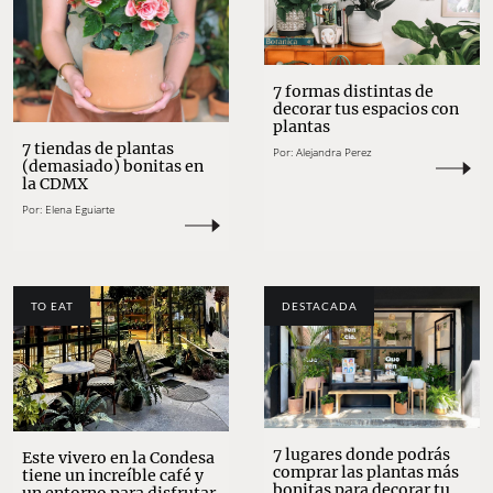
7 formas distintas de
decorar tus espacios con
plantas
7 tiendas de plantas
Por:
Alejandra Perez
(demasiado) bonitas en
la CDMX
Por:
Elena Eguiarte
TO EAT
DESTACADA
7 lugares donde podrás
Este vivero en la Condesa
comprar las plantas más
tiene un increíble café y
bonitas para decorar tu