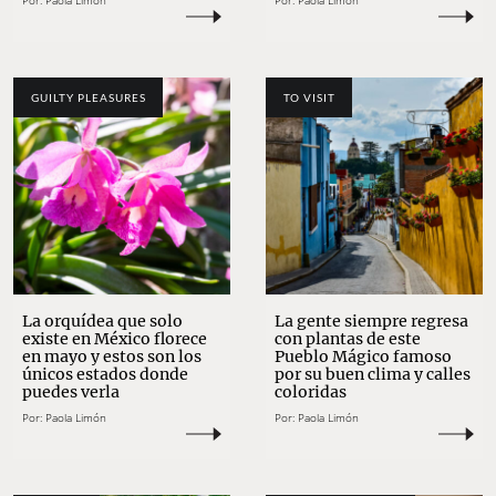
Por:
Paola Limón
Por:
Paola Limón
GUILTY PLEASURES
TO VISIT
La orquídea que solo
La gente siempre regresa
existe en México florece
con plantas de este
en mayo y estos son los
Pueblo Mágico famoso
únicos estados donde
por su buen clima y calles
puedes verla
coloridas
Por:
Paola Limón
Por:
Paola Limón