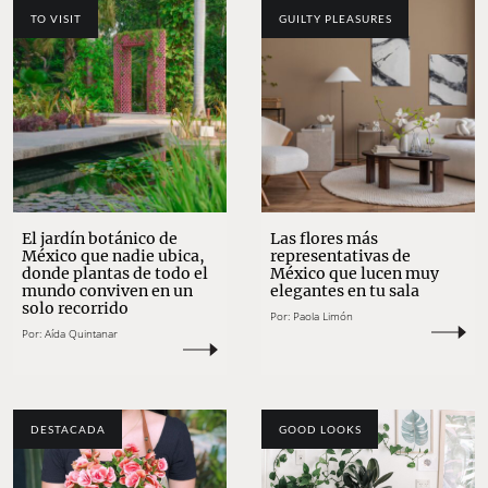
TO VISIT
GUILTY PLEASURES
El jardín botánico de
Las flores más
México que nadie ubica,
representativas de
donde plantas de todo el
México que lucen muy
mundo conviven en un
elegantes en tu sala
solo recorrido
Por:
Paola Limón
Por:
Aída Quintanar
DESTACADA
GOOD LOOKS