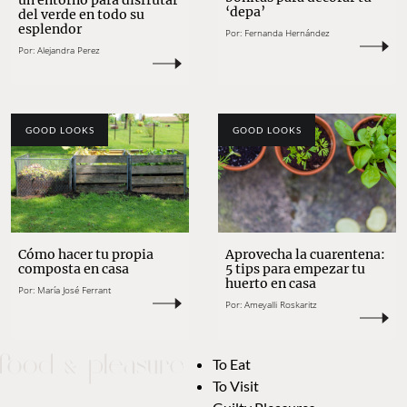
un entorno para disfrutar
‘depa’
del verde en todo su
esplendor
Por:
Fernanda Hernández
Por:
Alejandra Perez
GOOD LOOKS
GOOD LOOKS
Cómo hacer tu propia
Aprovecha la cuarentena:
composta en casa
5 tips para empezar tu
huerto en casa
Por:
María José Ferrant
Por:
Ameyalli Roskaritz
To Eat
To Visit