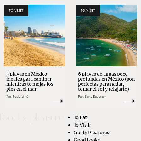
TO VISIT
TO VISIT
5 playas en México
6 playas de aguas poco
ideales para caminar
profundas en México (son
mientras te mojas los
perfectas para nadar,
pies en el mar
tomar el sol y relajarte)
Por:
Paola Limón
Por:
Elena Eguiarte
To Eat
To Visit
Guilty Pleasures
Good Looks