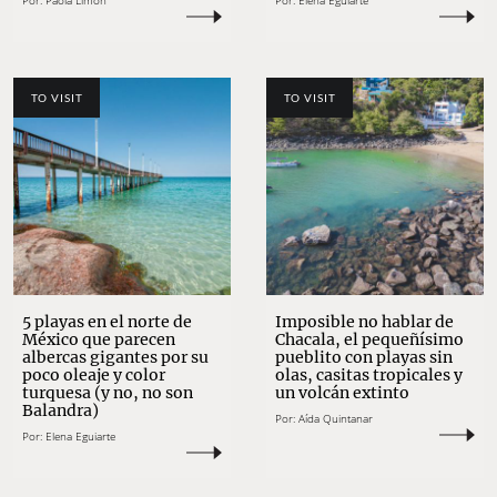
Por:
Paola Limón
Por:
Elena Eguiarte
TO VISIT
TO VISIT
5 playas en el norte de
Imposible no hablar de
México que parecen
Chacala, el pequeñísimo
albercas gigantes por su
pueblito con playas sin
poco oleaje y color
olas, casitas tropicales y
turquesa (y no, no son
un volcán extinto
Balandra)
Por:
Aída Quintanar
Por:
Elena Eguiarte