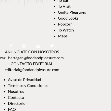
To Eat
To Visit
Guilty Pleasures
Good Looks
Popcorn
To Watch
Maps
ANÚNCIATE CON NOSOTROS
zazil.barragan@foodandpleasure.com
CONTACTO EDITORIAL
editorial@foodandpleasure.com
Aviso de Privacidad
Términos y Condiciones
Nosotros
Contacto
Directorio
FAQ