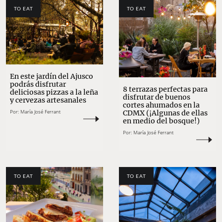
TO EAT
TO EAT
En este jardín del Ajusco
podrás disfrutar
8 terrazas perfectas para
deliciosas pizzas a la leña
disfrutar de buenos
y cervezas artesanales
cortes ahumados en la
Por:
María José Ferrant
CDMX (¡Algunas de ellas
en medio del bosque!)
Por:
María José Ferrant
TO EAT
TO EAT