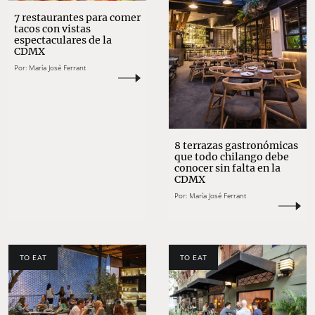
7 restaurantes para comer
tacos con vistas
espectaculares de la
CDMX
Por:
María José Ferrant
8 terrazas gastronómicas
que todo chilango debe
conocer sin falta en la
CDMX
Por:
María José Ferrant
TO EAT
TO EAT