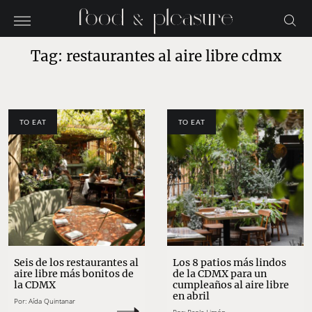
Tag: restaurantes al aire libre cdmx
TO EAT
TO EAT
Seis de los restaurantes al
Los 8 patios más lindos
aire libre más bonitos de
de la CDMX para un
la CDMX
cumpleaños al aire libre
en abril
Por:
Aída Quintanar