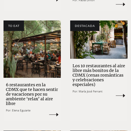
Por:
Paola Limón
TO EAT
DESTACADA
Los 10 restaurantes al aire
libre más bonitos de la
CDMX (cenas románticas
y celebraciones
especiales)
6 restaurantes en la
CDMX que te hacen sentir
Por:
María José Ferrant
de vacaciones por su
ambiente ‘relax’ al aire
libre
Por:
Elena Eguiarte