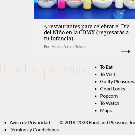
5 restaurantes para celebrar el Día
del Niño en la CDMX (regresarás a
tu infancia)
Por:
Monse Arratia Toledo
To Eat
To Visit
Guilty Pleasures
Good Looks
Popcorn
To Watch
Maps
Aviso de Privacidad
© 2018-2023 Food and Pleasure. Tod
Términos y Condiciones