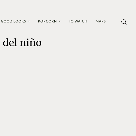
GOOD LOOKS
POPCORN
TO WATCH
MAPS
 del niño