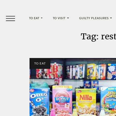
TO EAT
TO VISIT
GUILTY PLEASURES
Tag: res
TO EAT