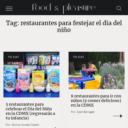
Tag: restaurantes para festejar el dia del
niño
TO EAT
TO EAT
8 restaurantes para ir con
niños (y comer delicioso)
5 restaurantes para
en la CDMX
celebrar el Día del Niño
Por:
Zazil Barragán
en la CDMX (regresarás a
tu infancia)
Por:
Monse Arratia Toledo