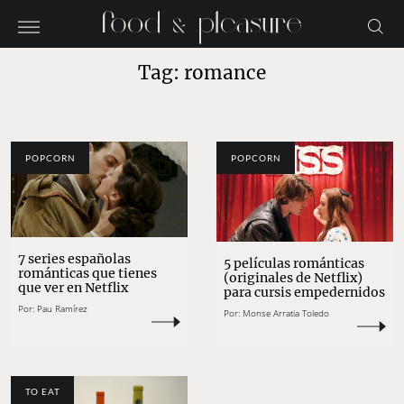
Tag: romance
POPCORN
POPCORN
7 series españolas
5 películas románticas
románticas que tienes
(originales de Netflix)
que ver en Netflix
para cursis empedernidos
Por:
Pau Ramírez
Por:
Monse Arratia Toledo
TO EAT