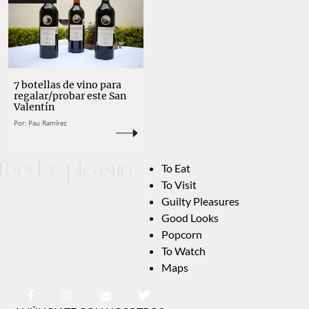
7 botellas de vino para
regalar/probar este San
Valentín
Por:
Pau Ramírez
To Eat
To Visit
Guilty Pleasures
Good Looks
Popcorn
To Watch
Maps