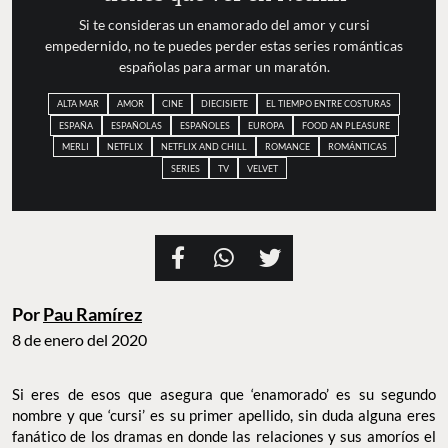
Si te consideras un enamorado del amor y cursi
empedernido, no te puedes perder estas series románticas
españolas para armar un maratón.
ALTA MAR
AMOR
CINE
DIECISIETE
EL TIEMPO ENTRE COSTURAS
ESPAÑA
ESPAÑOLAS
ESPAÑOLES
EUROPA
FOOD AN PLEASURE
MERLI
NETFLIX
NETFLIX AND CHILL
ROMANCE
ROMÁNTICAS
SERIES
TV
VELVET
Por
Pau Ramírez
8 de enero del 2020
Si eres de esos que asegura que ‘enamorado’ es su segundo
nombre y que ‘cursi’ es su primer apellido, sin duda alguna eres
fanático de los dramas en donde las relaciones y sus amoríos el