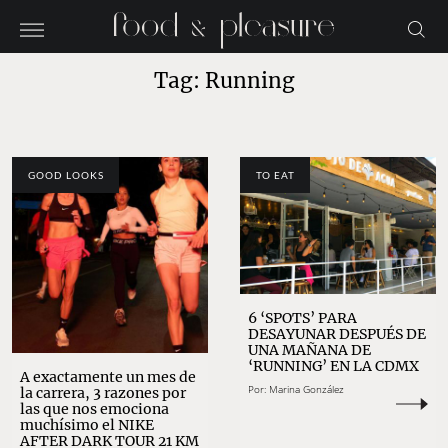
Tag: Running
GOOD LOOKS
TO EAT
6 ‘SPOTS’ PARA
DESAYUNAR DESPUÉS DE
UNA MAÑANA DE
‘RUNNING’ EN LA CDMX
A exactamente un mes de
Por:
Marina González
la carrera, 3 razones por
las que nos emociona
muchísimo el NIKE
AFTER DARK TOUR 21 KM