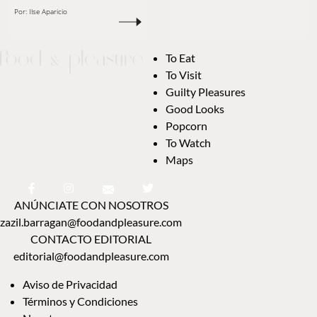
Por:
Ilse Aparicio
To Eat
To Visit
Guilty Pleasures
Good Looks
Popcorn
To Watch
Maps
ANÚNCIATE CON NOSOTROS
zazil.barragan@foodandpleasure.com
CONTACTO EDITORIAL
editorial@foodandpleasure.com
Aviso de Privacidad
Términos y Condiciones