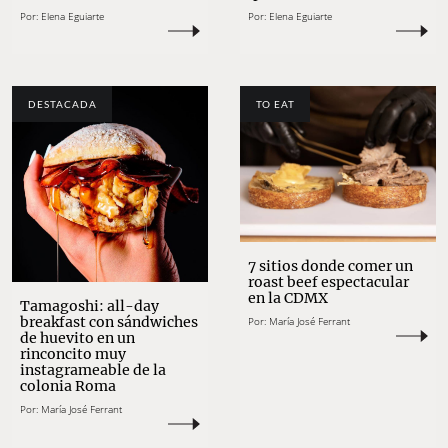
Por:
Elena Eguiarte
Por:
Elena Eguiarte
DESTACADA
TO EAT
7 sitios donde comer un
roast beef espectacular
en la CDMX
Tamagoshi: all-day
breakfast con sándwiches
Por:
María José Ferrant
de huevito en un
rinconcito muy
instagrameable de la
colonia Roma
Por:
María José Ferrant