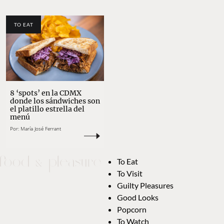
TO EAT
8 ‘spots’ en la CDMX
donde los sándwiches son
el platillo estrella del
menú
Por:
María José Ferrant
To Eat
To Visit
Guilty Pleasures
Good Looks
Popcorn
To Watch