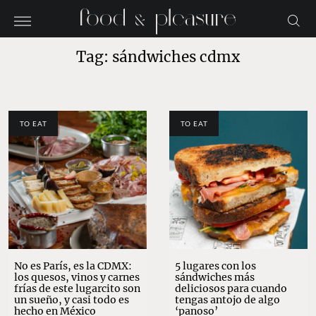
Tag: sándwiches cdmx
TO EAT
TO EAT
No es París, es la CDMX:
5 lugares con los
los quesos, vinos y carnes
sándwiches más
frías de este lugarcito son
deliciosos para cuando
un sueño, y casi todo es
tengas antojo de algo
hecho en México
‘panoso’