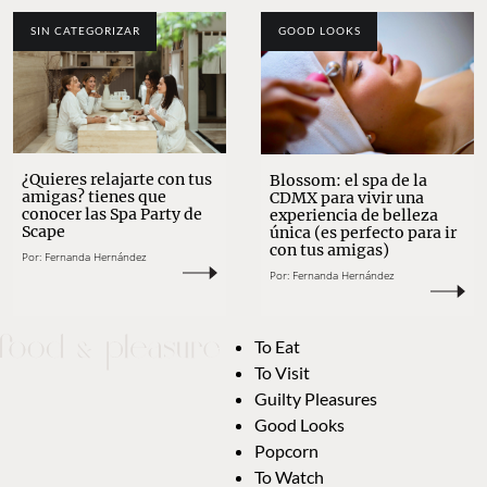
SIN CATEGORIZAR
GOOD LOOKS
¿Quieres relajarte con tus
Blossom: el spa de la
amigas? tienes que
CDMX para vivir una
conocer las Spa Party de
experiencia de belleza
Scape
única (es perfecto para ir
con tus amigas)
Por:
Fernanda Hernández
Por:
Fernanda Hernández
To Eat
To Visit
Guilty Pleasures
Good Looks
Popcorn
To Watch