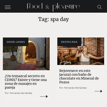
Tag: spa day
GOOD LOOKS
DESTACADA
Rejuvenece en este
jacuzzi con baño de
¿Un temazcal secreto en
chocolate en Mineral de
CDMX? Existe y tiene una
Pozos
zona de masajes en
pareja
Por:
Fernanda Hernández
Por:
Fernanda Hernández