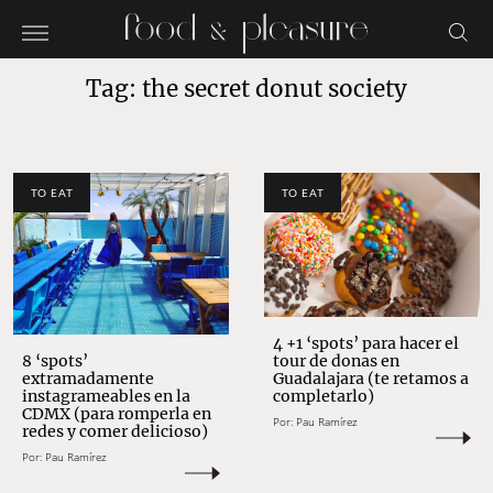
Tag: the secret donut society
TO EAT
TO EAT
4 +1 ‘spots’ para hacer el
tour de donas en
8 ‘spots’
Guadalajara (te retamos a
extramadamente
completarlo)
instagrameables en la
CDMX (para romperla en
Por:
Pau Ramírez
redes y comer delicioso)
Por:
Pau Ramírez