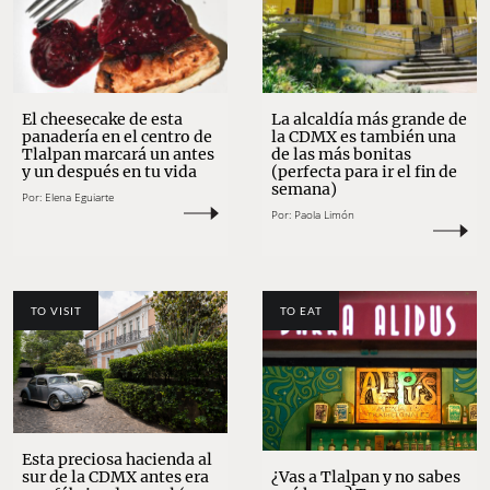
El cheesecake de esta
La alcaldía más grande de
panadería en el centro de
la CDMX es también una
Tlalpan marcará un antes
de las más bonitas
y un después en tu vida
(perfecta para ir el fin de
semana)
Por:
Elena Eguiarte
Por:
Paola Limón
TO VISIT
TO EAT
Esta preciosa hacienda al
sur de la CDMX antes era
¿Vas a Tlalpan y no sabes