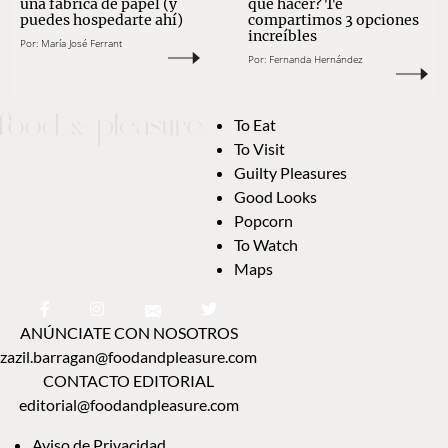
una fábrica de papel (y
qué hacer? Te
puedes hospedarte ahí)
compartimos 3 opciones
increíbles
Por:
María José Ferrant
Por:
Fernanda Hernández
To Eat
To Visit
Guilty Pleasures
Good Looks
Popcorn
To Watch
Maps
ANÚNCIATE CON NOSOTROS
zazil.barragan@foodandpleasure.com
CONTACTO EDITORIAL
editorial@foodandpleasure.com
Aviso de Privacidad