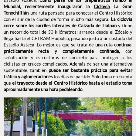
Estadio Azteca.
Como parte de los preparativos rumbo al
Mundial, recientemente inauguraron la
Ciclovía
La Gran
Tenochtitlán
, una ruta pensada para conectar el Centro Histórico
con el sur de la ciudad de forma mucho más segura.
La ciclovía
corre sobre los carriles laterales de Calzada de Tlalpan
y tiene
un recorrido total de 30 kilómetros: arranca desde el Zócalo y
llega hasta el CETRAM Huipulco, pasando justo a un costado del
Estadio Azteca. Lo mejor es que se trata de
una ruta continua,
prácticamente recta y completamente confinada,
con
señalización y estructuras de concreto para proteger a los
ciclistas en cruces complicados. Además de ser una alternativa
sustentable, también
puede ser bastante práctica para evitar
tráfico y aglomeraciones
los días de partido. Solo toma en cuenta
que
el trayecto desde el Centro Histórico hasta el estadio toma
aproximadamente una hora pedaleando.