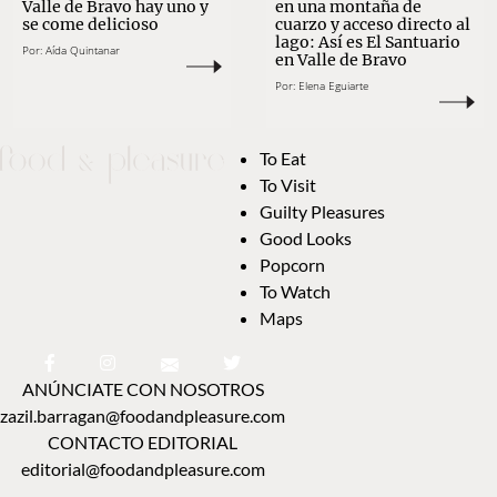
Valle de Bravo hay uno y
en una montaña de
se come delicioso
cuarzo y acceso directo al
lago: Así es El Santuario
Por:
Aída Quintanar
en Valle de Bravo
Por:
Elena Eguiarte
To Eat
To Visit
Guilty Pleasures
Good Looks
Popcorn
To Watch
Maps
ANÚNCIATE CON NOSOTROS
zazil.barragan@foodandpleasure.com
CONTACTO EDITORIAL
editorial@foodandpleasure.com