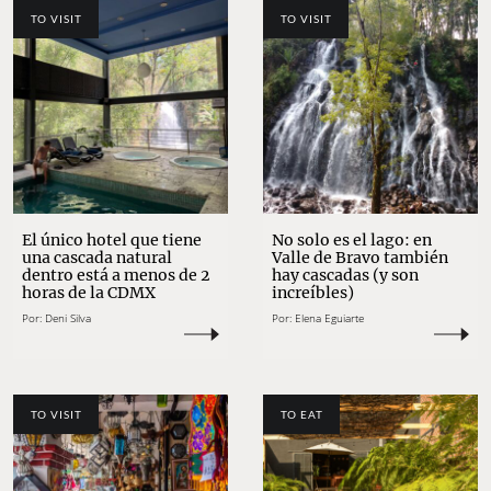
TO VISIT
TO VISIT
El único hotel que tiene
No solo es el lago: en
una cascada natural
Valle de Bravo también
dentro está a menos de 2
hay cascadas (y son
horas de la CDMX
increíbles)
Por:
Deni Silva
Por:
Elena Eguiarte
TO VISIT
TO EAT