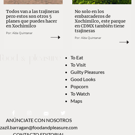
Todos van a las trajineras
No solo en los
pero estos son otros 5
embarcaderos de
planes que puedes hacer
Xochimilco, este parque
en Xochimilco
en CDMX también tiene
trajineras
Por:
Aída Quintanar
Por:
Aída Quintanar
To Eat
To Visit
Guilty Pleasures
Good Looks
Popcorn
To Watch
Maps
ANÚNCIATE CON NOSOTROS
zazil.barragan@foodandpleasure.com
CONTACTO EDITORIAL