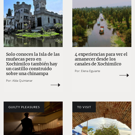
Solo conoces la Isla de las
4 experiencias para ver el
muñecas pero en
amanecer desde los
Xochimilco también hay
canales de Xochimilco
un castillo construido
Por:
Elena Eguiarte
sobre una chinampa
Por:
Aída Quintanar
GUILTY PLEASURES
TO VISIT