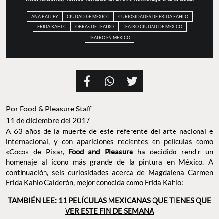
ANA HALLEY
CIUDAD DE MEXICO
CURIOSIDADES DE FRIDA KAHLO
FRIDA KAHLO
OBRAS DE TEATRO
TEATRO CIUDAD DE MEXICO
TEATRO EN MEXICO
Por
Food & Pleasure Staff
11 de diciembre del 2017
A 63 años de la muerte de este referente del arte nacional e
internacional, y con apariciones recientes en películas como
«Coco» de Pixar,
Food and Pleasure
ha decidido rendir un
homenaje al ícono más grande de la pintura en México. A
continuación, seis curiosidades acerca de Magdalena Carmen
Frida Kahlo Calderón, mejor conocida como Frida Kahlo:
TAMBIÉN LEE:
11 PELÍCULAS MEXICANAS QUE TIENES QUE
VER ESTE FIN DE SEMANA