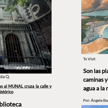
To Visit
Son las p
ída Q.
caminas y 
s al MUNAL cruza la calle y
agua a la 
istórico
Por:
Ángela Ba
blioteca