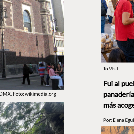
To Visit
Fui al pu
panadería
 CDMX. Foto: wikimedia.org
más acog
Por:
Elena Egui