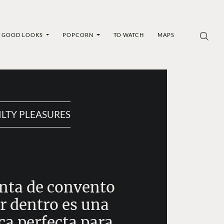
GOOD LOOKS
POPCORN
TO WATCH
MAPS
ILTY PLEASURES
inta de convento
r dentro es una
ca perfecta para