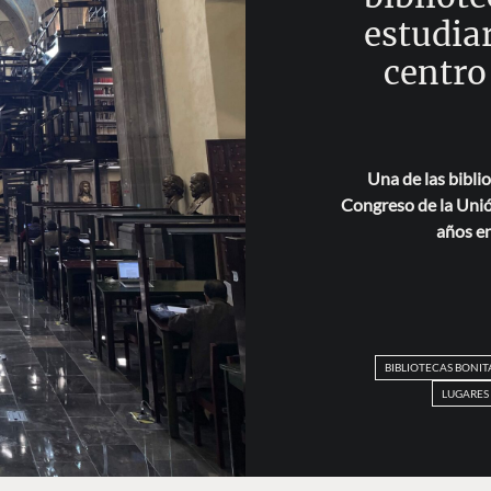
estudiar
centro 
Una de las bibli
Congreso de la Unió
años en
BIBLIOTECAS BONIT
LUGARES