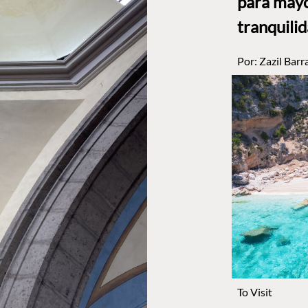
para mayo
tranquili
Por:
Zazil Barr
To Visit