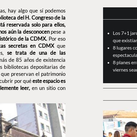
ivas, hay algo que sí podemos
blioteca del H. Congreso de la
stá reservada solo para ellos,
os aún la desconocen
pese a
Los 7+1 jar
 histórico de la CDMX.
Por eso
que existían
ecas secretas en CDMX
que
8 lugares c
ás,
se trata de una de las
espectacul
ás de 85 años de existencia
8 planes en
 bibliotecas depositarias de
viernes sea
s que preservan el patrimonio
scubrir por qué
este espacio es
lemente leer,
en un sitio con