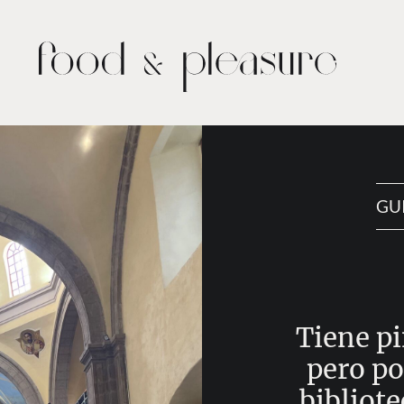
GU
Tiene p
pero po
bibliote