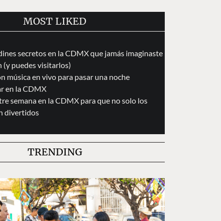
MOST LIKED
dines secretos en la CDMX que jamás imaginaste
 (y puedes visitarlos)
on música en vivo para pasar una noche
ar en la CDMX
tre semana en la CDMX para que no solo los
n divertidos
TRENDING