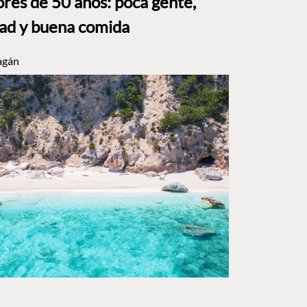
res de 50 años: poca gente,
dad y buena comida
agán