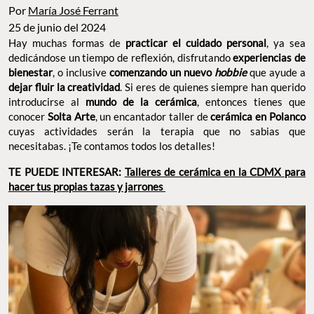
Por
María José Ferrant
25 de junio del 2024
Hay muchas formas de
practicar el cuidado personal
, ya sea
dedicándose un tiempo de reflexión, disfrutando
experiencias de
bienestar
, o inclusive
comenzando un nuevo
hobbie
que ayude a
dejar fluir la creatividad
. Si eres de quienes siempre han querido
introducirse al
mundo de la cerámica
, entonces tienes que
conocer
Solta Arte
, un encantador taller de
cerámica en Polanco
cuyas actividades serán la terapia que no sabias que
necesitabas. ¡Te contamos todos los detalles!
TE PUEDE INTERESAR:
Talleres de cerámica en la CDMX para
hacer tus propias tazas y jarrones