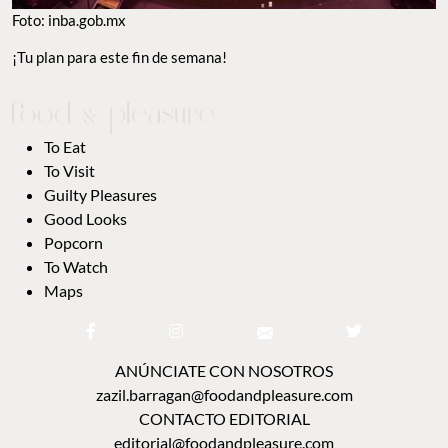
Foto: inba.gob.mx
¡Tu plan para este fin de semana!
To Eat
To Visit
Guilty Pleasures
Good Looks
Popcorn
To Watch
Maps
ANÚNCIATE CON NOSOTROS
zazil.barragan@foodandpleasure.com
CONTACTO EDITORIAL
editorial@foodandpleasure.com