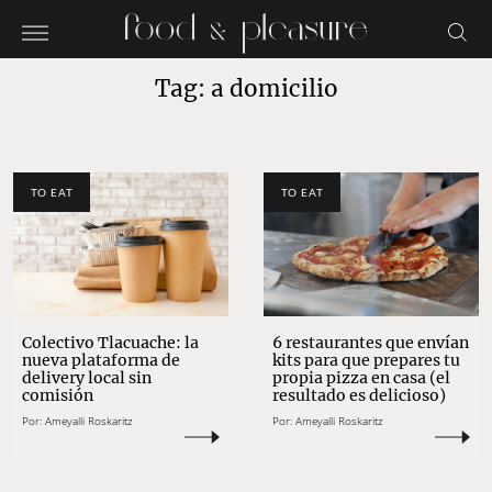
Tag: a domicilio
TO EAT
TO EAT
Colectivo Tlacuache: la
6 restaurantes que envían
nueva plataforma de
kits para que prepares tu
delivery local sin
propia pizza en casa (el
comisión
resultado es delicioso)
Por:
Ameyalli Roskaritz
Por:
Ameyalli Roskaritz