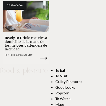
DESTACADA
Ready to Drink: cocteles a
domicilio de la mano de
los mejores bartenders de
la ciudad
Por:
Food & Pleasure Staff
To Eat
To Visit
Guilty Pleasures
Good Looks
Popcorn
To Watch
Maps