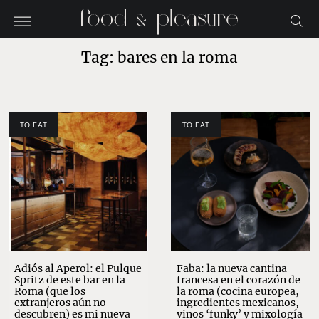
Tag: bares en la roma
TO EAT
TO EAT
Adiós al Aperol: el Pulque
Faba: la nueva cantina
Spritz de este bar en la
francesa en el corazón de
Roma (que los
la roma (cocina europea,
extranjeros aún no
ingredientes mexicanos,
descubren) es mi nueva
vinos ‘funky’ y mixología