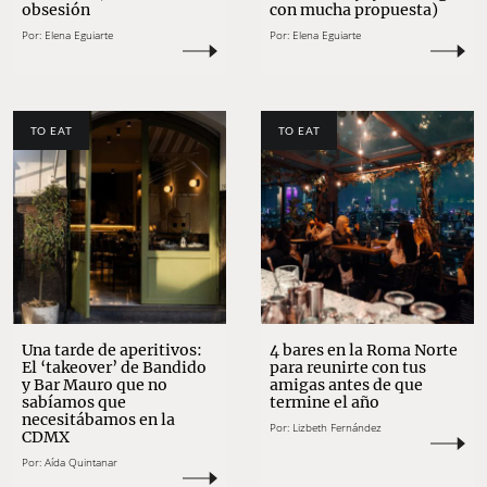
obsesión
con mucha propuesta)
Por:
Elena Eguiarte
Por:
Elena Eguiarte
TO EAT
TO EAT
Una tarde de aperitivos:
4 bares en la Roma Norte
El ‘takeover’ de Bandido
para reunirte con tus
y Bar Mauro que no
amigas antes de que
sabíamos que
termine el año
necesitábamos en la
Por:
Lizbeth Fernández
CDMX
Por:
Aída Quintanar