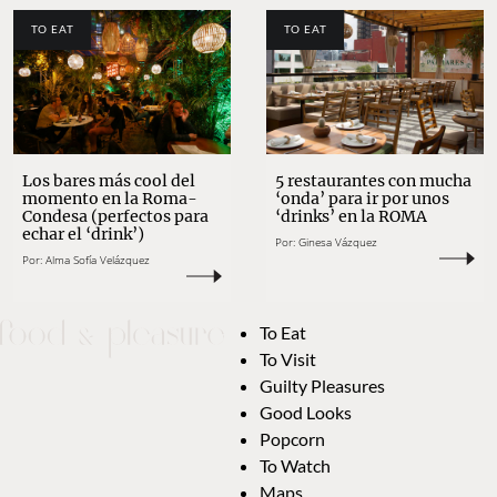
TO EAT
TO EAT
Los bares más cool del
5 restaurantes con mucha
momento en la Roma-
‘onda’ para ir por unos
Condesa (perfectos para
‘drinks’ en la ROMA
echar el ‘drink’)
Por:
Ginesa Vázquez
Por:
Alma Sofía Velázquez
To Eat
To Visit
Guilty Pleasures
Good Looks
Popcorn
To Watch
Maps