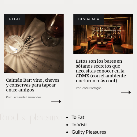
TO EAT
DESTACADA
Estos son los bares en
sótanos secretos que
necesitas conocer en la
CDMX (con el ambiente
Caimán Bar: vino, cheves
nocturno más cool)
y conservas para tapear
Por:
Zazil Barragán
entre amigos
Por:
Fernanda Hernández
To Eat
To Visit
Guilty Pleasures