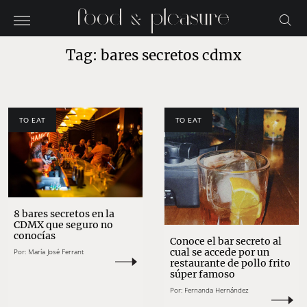
Tag: bares secretos cdmx
TO EAT
TO EAT
8 bares secretos en la
CDMX que seguro no
conocías
Conoce el bar secreto al
cual se accede por un
Por:
María José Ferrant
restaurante de pollo frito
súper famoso
Por:
Fernanda Hernández