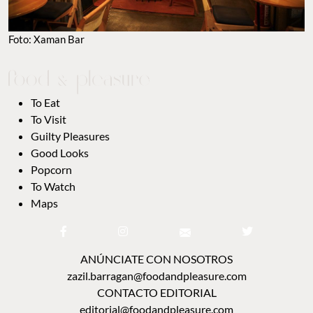
Foto: Xaman Bar
To Eat
To Visit
Guilty Pleasures
Good Looks
Popcorn
To Watch
Maps
ANÚNCIATE CON NOSOTROS
zazil.barragan@foodandpleasure.com
CONTACTO EDITORIAL
editorial@foodandpleasure.com