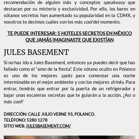
recomendación de alguien más y conceptos
speakeasy
que
destacan por su misterio y exclusividad. Por ello, los bares en
sótanos secretos han aumentado su popularidad en la CDMX, y
nosotros te decimos cuáles son los más
cool
del momento.
TE PUEDE INTERESAR: 5 HOTELES SECRETOS EN MÉXICO
QUE JAMÁS IMAGINASTE QUE EXISTÍAN
JULES BASEMENT
Si no has ido a Jules Basement, entonces ya puedes decir que has
fallado como el “amo de la fiesta”. Este sótano oculto en Polanco
es uno de los mejores
spots
para comenzar una noche
interminable en el mejor ambiente y con los mejores
drinks.
Para
entrar, tendrás que entrar por la puerta de un refrigerador y
bajar unas escaleras secretas que te guiarán a la acción. ¿Así o
más
cool
?
DIRECCIÓN: CALLE JULIO VERNE 93, POLANCO.
TELÉFONO: 5280 1278
SITIO WEB:
JULESBASEMENT.COM/