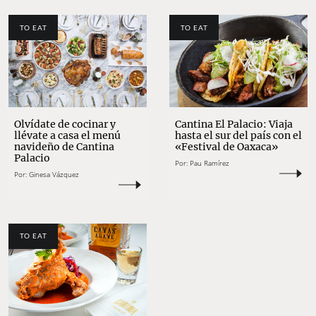
TO EAT
TO EAT
Olvídate de cocinar y
Cantina El Palacio: Viaja
llévate a casa el menú
hasta el sur del país con el
navideño de Cantina
«Festival de Oaxaca»
Palacio
Por:
Pau Ramírez
Por:
Ginesa Vázquez
TO EAT