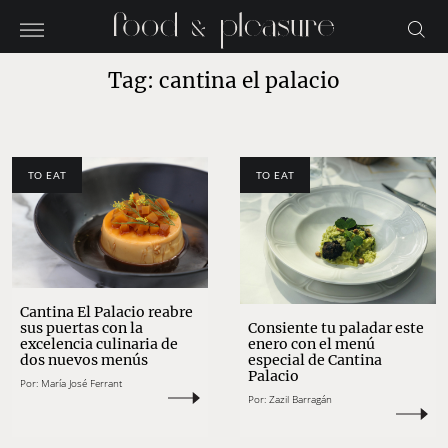
Tag: cantina el palacio
TO EAT
TO EAT
Cantina El Palacio reabre
sus puertas con la
Consiente tu paladar este
excelencia culinaria de
enero con el menú
dos nuevos menús
especial de Cantina
Palacio
Por:
María José Ferrant
Por:
Zazil Barragán