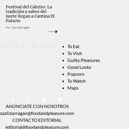
Festival del Cabrito: La
tradición y sabor del
norte llegan a Cantina El
Palacio
Por:
Zazil Barragán
To Eat
To Visit
Guilty Pleasures
Good Looks
Popcorn
To Watch
Maps
ANÚNCIATE CON NOSOTROS
zazil.barragan@foodandpleasure.com
CONTACTO EDITORIAL
editorial@foodandpleasure.com