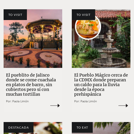
TO VISIT
TO VISIT
El pueblito de Jalisco
El Pueblo Mágico cerca de
donde se come cuachala
la CDMX donde preparan
en platos de barro, sin
un caldo para la lluvia
cubiertos pero sí con
desde la época
muchas tortillas
prehispánica
Por:
Paola Limón
Por:
Paola Limón
DESTACADA
TO EAT