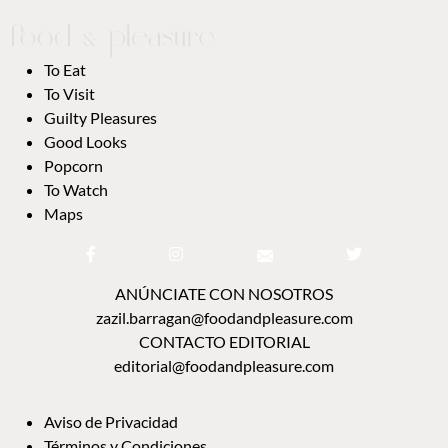
To Eat
To Visit
Guilty Pleasures
Good Looks
Popcorn
To Watch
Maps
ANÚNCIATE CON NOSOTROS
zazil.barragan@foodandpleasure.com
CONTACTO EDITORIAL
editorial@foodandpleasure.com
Aviso de Privacidad
Términos y Condiciones