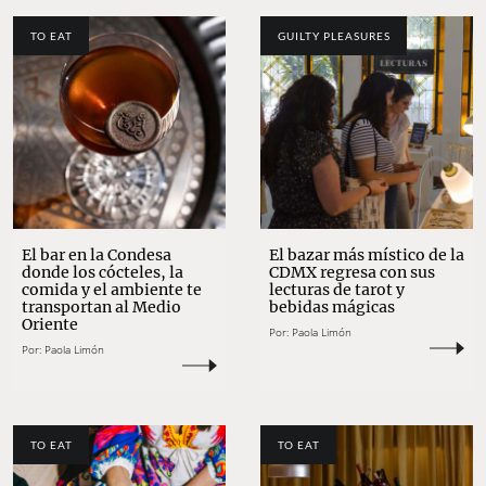
TO EAT
GUILTY PLEASURES
El bar en la Condesa
El bazar más místico de la
donde los cócteles, la
CDMX regresa con sus
comida y el ambiente te
lecturas de tarot y
transportan al Medio
bebidas mágicas
Oriente
Por:
Paola Limón
Por:
Paola Limón
TO EAT
TO EAT