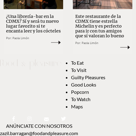
¿Una librería-bar en la
Este restaurante de la
CDMX? Sí y será tu nuevo
CDMX tiene estrella
lugar favorito si te
Michelin y es perfecto
encanta leer y los cócteles
para ir con tus amigos
que sí valoran lo bueno
Por:
Paola Limón
Por:
Paola Limón
To Eat
To Visit
Guilty Pleasures
Good Looks
Popcorn
To Watch
Maps
ANÚNCIATE CON NOSOTROS
zazil.barragan@foodandpleasure.com