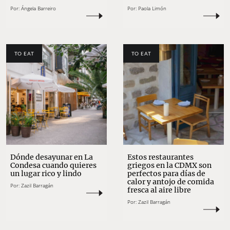
Por:
Ángela Barreiro
Por:
Paola Limón
TO EAT
TO EAT
Dónde desayunar en La
Estos restaurantes
Condesa cuando quieres
griegos en la CDMX son
un lugar rico y lindo
perfectos para días de
calor y antojo de comida
Por:
Zazil Barragán
fresca al aire libre
Por:
Zazil Barragán