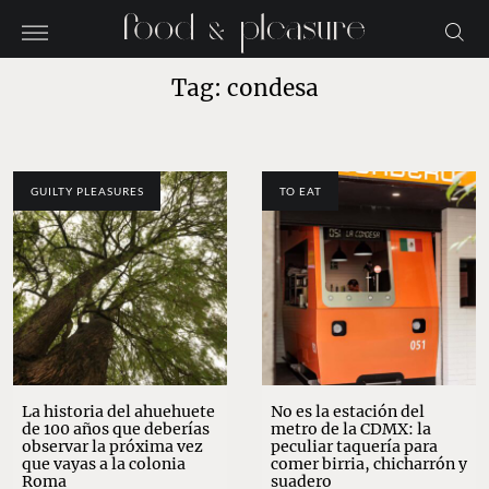
Tag: condesa
GUILTY PLEASURES
TO EAT
La historia del ahuehuete
No es la estación del
de 100 años que deberías
metro de la CDMX: la
observar la próxima vez
peculiar taquería para
que vayas a la colonia
comer birria, chicharrón y
Roma
suadero