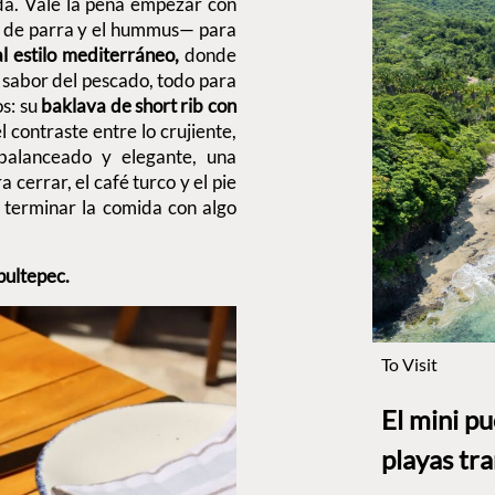
a. Vale la pena empezar con
as de parra y el hummus— para
l estilo mediterráneo,
donde
l sabor del pescado, todo para
s: su
baklava de short rib con
 contraste entre lo crujiente,
balanceado y elegante, una
a cerrar, el café turco y el pie
: terminar la comida con algo
pultepec.
To Visit
El mini p
playas tr