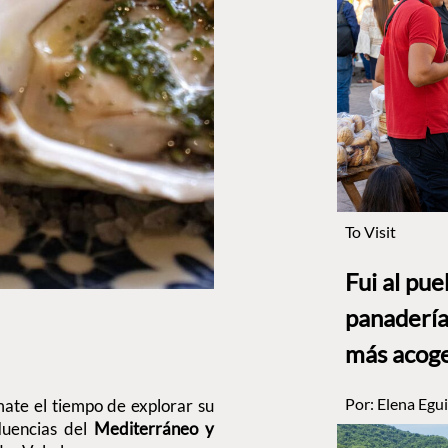
To Visit
Fui al pu
panadería
más acog
Por:
Elena Egui
ate el tiempo de explorar su
luencias del
Mediterráneo y