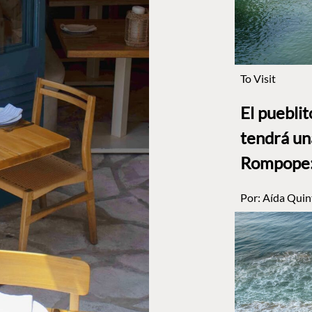
To Visit
El puebli
tendrá un
Rompope: 
Por:
Aída Quin