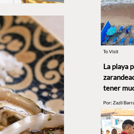
To Visit
La playa 
zarandead
tener muc
Por:
Zazil Barr