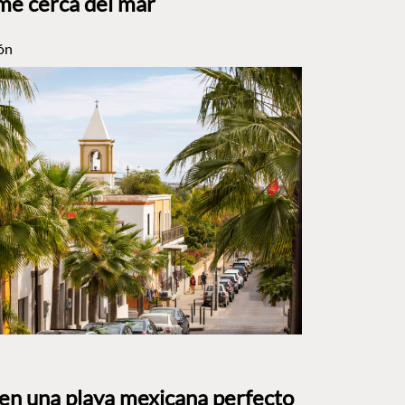
me cerca del mar
ón
 en una playa mexicana perfecto