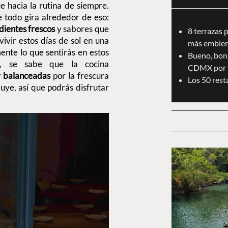
 hacia la rutina de siempre.
 todo gira alrededor de eso:
dientes frescos
y sabores que
8 terrazas 
ivir estos días de sol en una
más emblem
nte lo que sentirás en estos
Bueno, boni
, se sabe que la cocina
CDMX por 
y balanceadas
por la frescura
Los 50 res
uye, así que podrás disfrutar