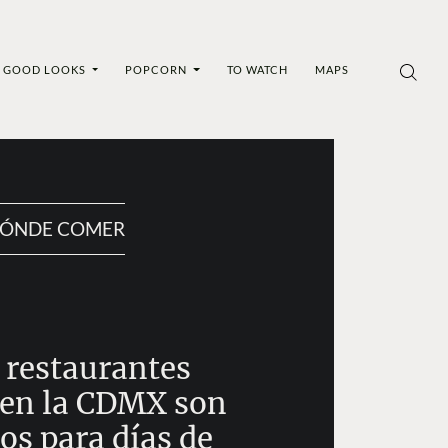
GOOD LOOKS
POPCORN
TO WATCH
MAPS
ÓNDE COMER
 restaurantes
 en la CDMX son
os para días de