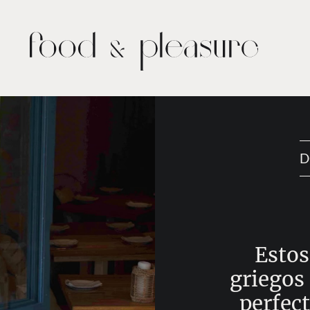
D
Estos
griegos
perfect