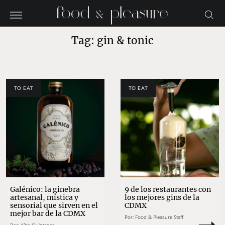
Tag: gin & tonic
TO EAT
TO EAT
Galénico: la ginebra
9 de los restaurantes con
artesanal, mística y
los mejores gins de la
sensorial que sirven en el
CDMX
mejor bar de la CDMX
Por:
Food & Pleasure Staff