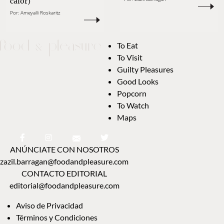
calor)
Por:
Ameyalli Roskaritz
To Eat
To Visit
Guilty Pleasures
Good Looks
Popcorn
To Watch
Maps
ANÚNCIATE CON NOSOTROS
zazil.barragan@foodandpleasure.com
CONTACTO EDITORIAL
editorial@foodandpleasure.com
Aviso de Privacidad
Términos y Condiciones