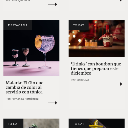
Por:
Aída Quintanar
DESTACADA
TO EAT
‘Drinks’ con bourbon que
tienes que preparar este
diciembre
Por:
Deni Silva
Malaria: El Gin que
cambia de color al
servirlo con tónica
Por:
Fernanda Hernández
TO EAT
TO EAT