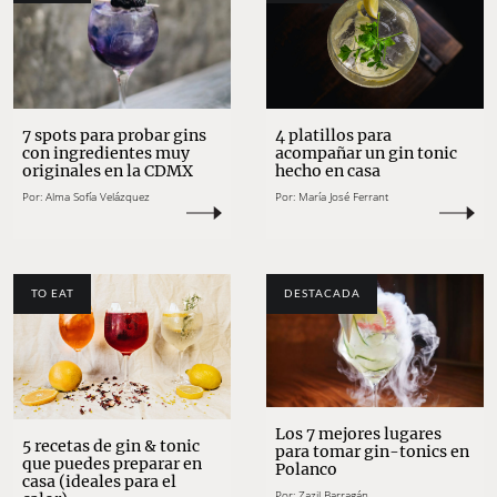
7 spots para probar gins
4 platillos para
con ingredientes muy
acompañar un gin tonic
originales en la CDMX
hecho en casa
Por:
Alma Sofía Velázquez
Por:
María José Ferrant
TO EAT
DESTACADA
Los 7 mejores lugares
5 recetas de gin & tonic
para tomar gin-tonics en
que puedes preparar en
Polanco
casa (ideales para el
Por:
Zazil Barragán