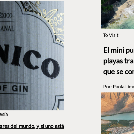
To Visit
El mini p
playas tr
que se co
Por:
Paola Lim
esía
ares del mundo, y sí uno está