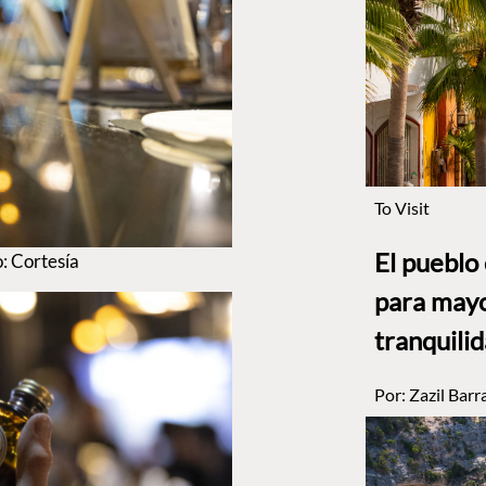
To Visit
El pueblo
o: Cortesía
para mayo
tranquili
Por:
Zazil Barr