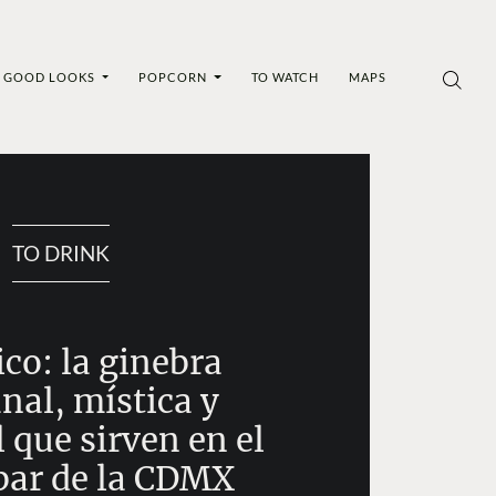
GOOD LOOKS
POPCORN
TO WATCH
MAPS
TO DRINK
co: la ginebra
nal, mística y
 que sirven en el
bar de la CDMX