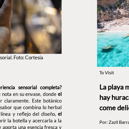
orial. Foto: Cortesía
To Visit
La playa 
iencia sensorial completa?
 se nota en su envase, donde
el
hay hurac
er claramente. Este botánico
come deli
u sabor que combina lo herbal
ínea y reflejo del diseño,
el
brir la botella y acercarla a la
Por:
Zazil Barr
e aporta una esencia fresca y