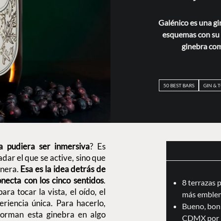
Galénico es una g
esquemas con su 
ginebra com
50 BEST BARS
GIN & 
a pudiera ser inmersiva
? Es
adar el que se active, sino que
anera.
Esa es la idea detrás de
onecta con los cinco sentidos
.
8 terrazas 
a tocar la vista, el oído, el
más emblem
eriencia única. Para hacerlo,
Bueno, boni
forman esta ginebra en algo
CDMX por 