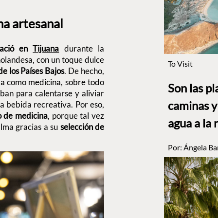
na artesanal
nació en
Tijuana
durante la
holandesa, con un toque dulce
To Visit
de los Países Bajos
. De hecho,
aba como medicina, sobre todo
Son las p
ban para calentarse y aliviar
caminas y 
na bebida recreativa. Por eso,
co de medicina
, porque tal vez
agua a la 
alma gracias a su
selección de
Por:
Ángela Ba