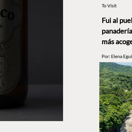
To Visit
Fui al pu
panadería
más acog
Por:
Elena Egui