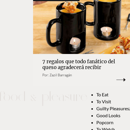
7 regalos que todo fanático del
queso agradecerá recibir
Por:
Zazil Barragán
To Eat
To Visit
Guilty Pleasures
Good Looks
Popcorn
To Watch