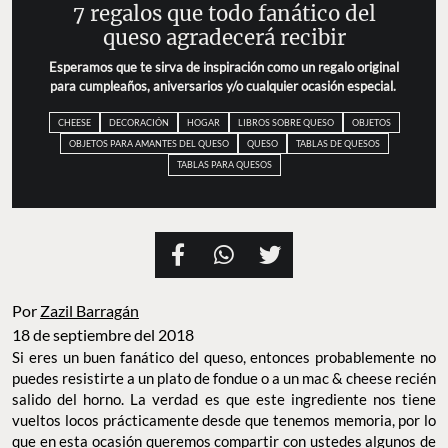
7 regalos que todo fanático del
queso agradecerá recibir
Esperamos que te sirva de inspiración como un regalo original
para cumpleaños, aniversarios y/o cualquier ocasión especial.
CHEESE
DECORACIÓN
HOGAR
LIBROS SOBRE QUESO
OBJETOS
OBJETOS PARA AMANTES DEL QUESO
QUESO
TABLAS DE QUESOS
TABLAS PARA QUESOS
Por
Zazil Barragán
18 de septiembre del 2018
Si eres un buen fanático del queso, entonces probablemente no
puedes resistirte a un plato de fondue o a un mac & cheese recién
salido del horno. La verdad es que este ingrediente nos tiene
vueltos locos prácticamente desde que tenemos memoria, por lo
que en esta ocasión queremos compartir con ustedes algunos de