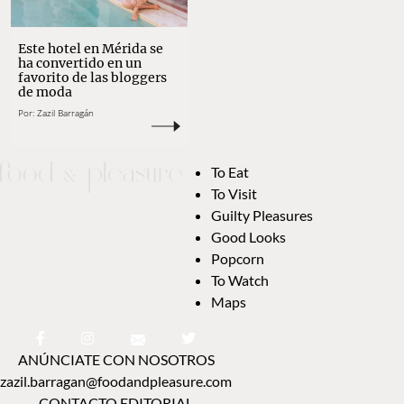
Este hotel en Mérida se
ha convertido en un
favorito de las bloggers
de moda
Por:
Zazil Barragán
To Eat
To Visit
Guilty Pleasures
Good Looks
Popcorn
To Watch
Maps
ANÚNCIATE CON NOSOTROS
zazil.barragan@foodandpleasure.com
CONTACTO EDITORIAL