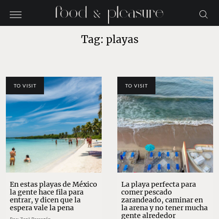
Tag: playas
TO VISIT
TO VISIT
En estas playas de México
La playa perfecta para
la gente hace fila para
comer pescado
entrar, y dicen que la
zarandeado, caminar en
espera vale la pena
la arena y no tener mucha
gente alrededor