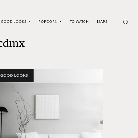
GOOD LOOKS
POPCORN
TO WATCH
MAPS
 cdmx
GOOD LOOKS