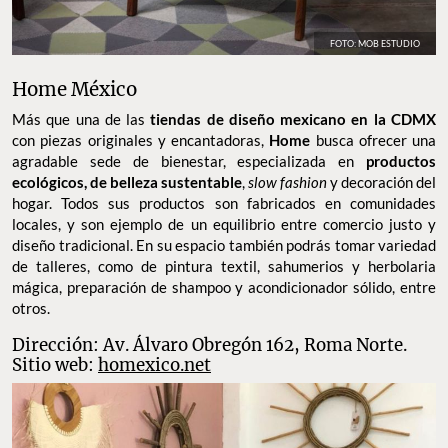
FOTO: MOB ESTUDIO
Home México
Más que una de las
tiendas de diseño mexicano en la CDMX
con piezas originales y encantadoras,
Home
busca ofrecer una
agradable sede de bienestar, especializada en
productos
ecológicos, de belleza sustentable
,
slow fashion
y decoración del
hogar. Todos sus productos son fabricados en comunidades
locales, y son ejemplo de un equilibrio entre comercio justo y
diseño tradicional. En su espacio también podrás tomar variedad
de talleres, como de pintura textil, sahumerios y herbolaria
mágica, preparación de shampoo y acondicionador sólido, entre
otros.
Dirección: Av. Álvaro Obregón 162, Roma Norte.
Sitio web:
homexico.net