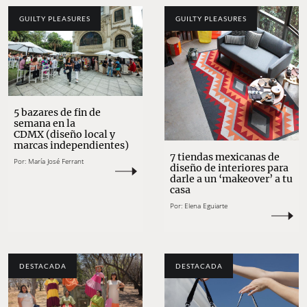
GUILTY PLEASURES
GUILTY PLEASURES
5 bazares de fin de
semana en la
CDMX (diseño local y
marcas independientes)
7 tiendas mexicanas de
Por:
María José Ferrant
diseño de interiores para
darle a un ‘makeover’ a tu
casa
Por:
Elena Eguiarte
DESTACADA
DESTACADA