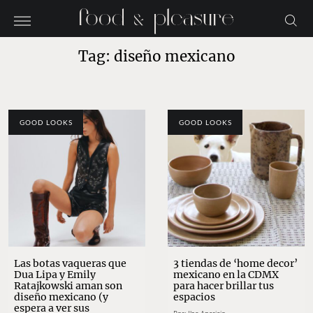
Tag: diseño mexicano
GOOD LOOKS
GOOD LOOKS
Las botas vaqueras que
3 tiendas de ‘home decor’
Dua Lipa y Emily
mexicano en la CDMX
Ratajkowski aman son
para hacer brillar tus
diseño mexicano (y
espacios
espera a ver sus