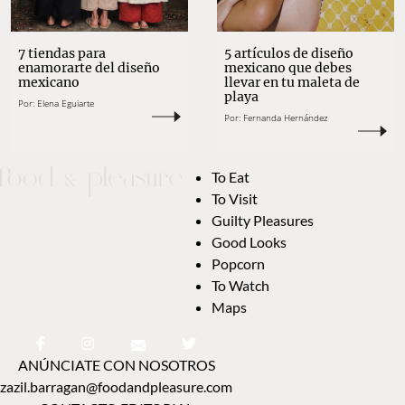
5 artículos de diseño
7 tiendas para
mexicano que debes
enamorarte del diseño
llevar en tu maleta de
mexicano
playa
Por:
Elena Eguiarte
Por:
Fernanda Hernández
To Eat
To Visit
Guilty Pleasures
Good Looks
Popcorn
To Watch
Maps
ANÚNCIATE CON NOSOTROS
zazil.barragan@foodandpleasure.com