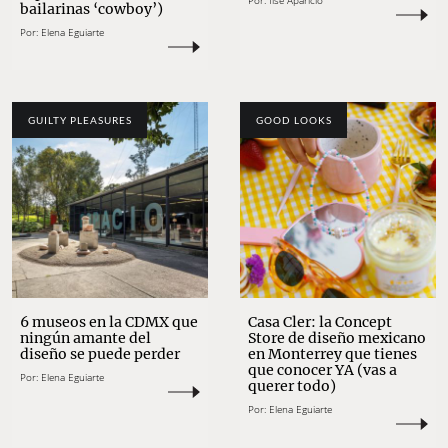
Por:
Ilse Aparicio
bailarinas ‘cowboy’)
Por:
Elena Eguiarte
GUILTY PLEASURES
GOOD LOOKS
6 museos en la CDMX que
Casa Cler: la Concept
ningún amante del
Store de diseño mexicano
diseño se puede perder
en Monterrey que tienes
que conocer YA (vas a
Por:
Elena Eguiarte
querer todo)
Por:
Elena Eguiarte