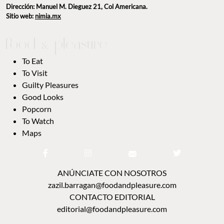
Dirección: Manuel M. Dieguez 21, Col Americana.
Sitio web:
nimia.mx
To Eat
To Visit
Guilty Pleasures
Good Looks
Popcorn
To Watch
Maps
ANÚNCIATE CON NOSOTROS
zazil.barragan@foodandpleasure.com
CONTACTO EDITORIAL
editorial@foodandpleasure.com