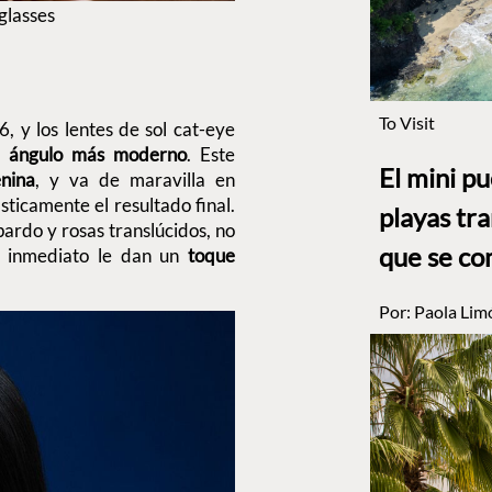
glasses
To Visit
, y los lentes de sol cat-eye
n
ángulo más moderno
. Este
El mini p
nina
, y va de maravilla en
ticamente el resultado final.
playas tr
rdo y rosas translúcidos, no
que se co
 inmediato le dan un
toque
Por:
Paola Lim