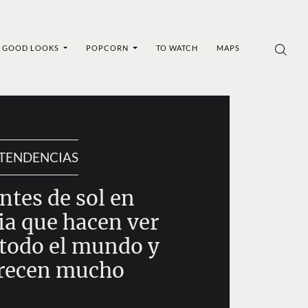
GOOD LOOKS
POPCORN
TO WATCH
MAPS
TENDENCIAS
ntes de sol en
ia que hacen ver
 todo el mundo y
recen mucho