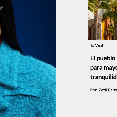
To Visit
El pueblo
para mayo
tranquili
Por:
Zazil Barr