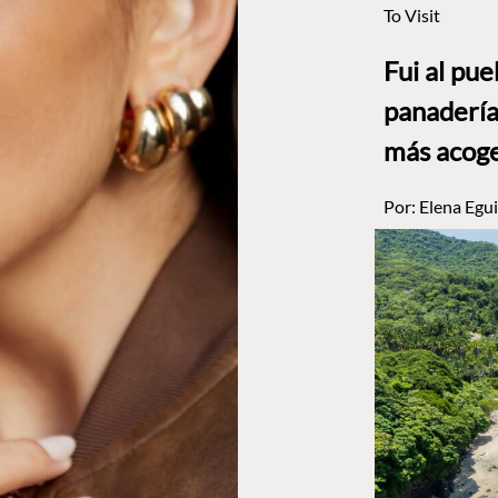
To Visit
Fui al pu
panadería
más acog
Por:
Elena Egui