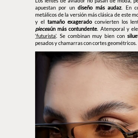
Los lentes de aviador no pasan de moda, pe
apuestan por un
diseño más audaz
. En c
metálicos de la versión más clásica de este m
y el
tamaño exagerado
convierten los le
piece
aún más contundente
. Atemporal y el
‘futurista’
. Se combinan muy bien con
silu
pesados y chamarras con cortes geométricos.