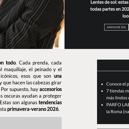
Lentes de sol: esta
todas partes en 2026
loo
GAFAS DE SOL
son todo
. Cada prenda, cada
l maquillaje, el peinado y el
cónicos, esos que son
una
 y que hacen las cabezas girar
Conoce el 
. Por supuesto, hay
accesorios
7 tiendas m
as oscuras ayudan a proteger
más lindos 
 Estas son algunas
tendencias
PARFO LAB:
esta
primavera-verano 2026
.
la Roma (na