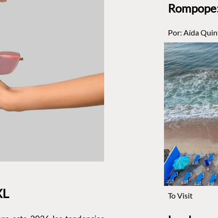
Rompope: 
Por:
Aída Quin
XL
To Visit