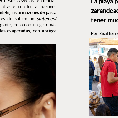
La playa 
ro este 2026 las tendencias
ontraste con los armazones
zarandead
odelo, los
armazones de pasta
ntes de sol en un
statement
tener muc
egante, pero con un giro más
etas exageradas
, con abrigos
Por:
Zazil Barr