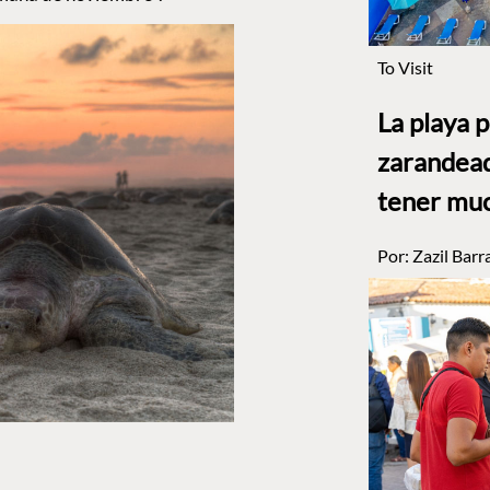
To Visit
La playa 
zarandead
tener muc
Por:
Zazil Barr