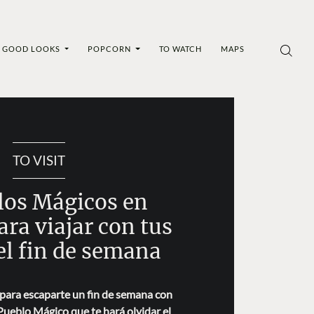
GOOD LOOKS
POPCORN
TO WATCH
MAPS
TO VISIT
los Mágicos en
ra viajar con tus
el fin de semana
 para escaparte un fin de semana con
Pueblo Mágico que te hará olvidar el