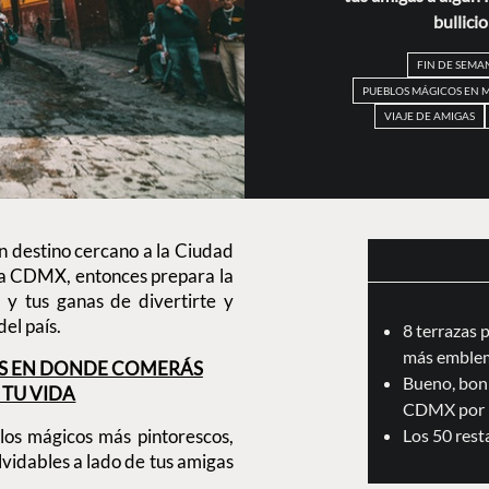
bullici
FIN DE SEMA
PUEBLOS MÁGICOS EN 
VIAJE DE AMIGAS
n destino cercano a la Ciudad
de la CDMX, entonces prepara la
o y tus ganas de divertirte y
el país.
8 terrazas 
más emblem
ICOS EN DONDE COMERÁS
Bueno, boni
TU VIDA
CDMX por 
blos mágicos más pintorescos,
Los 50 res
vidables a lado de tus amigas