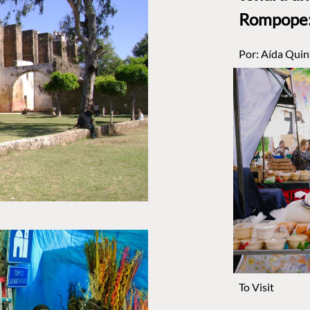
Rompope: 
Por:
Aída Quin
To Visit