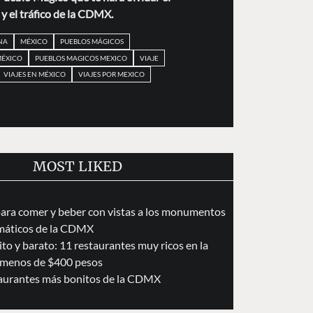
o y el tráfico de la CDMX.
NA
MÉXICO
PUEBLOS MÁGICOS
MÉXICO
PUEBLOS MAGICOS MEXICO
VIAJE
VIAJES EN MÉXICO
VIAJES POR MEXICO
MOST LIKED
para comer y beber con vistas a los monumentos
áticos de la CDMX
to y barato: 11 restaurantes muy ricos en la
menos de $400 pesos
taurantes más bonitos de la CDMX