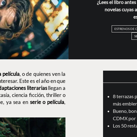
¿Lees el libro ante
novelas cuyas a
e
ESTRENOS DE 
S
a película
, o de quienes ven la
nteresar. Este es el año en que
aptaciones literarias
llegan a
ía, ciencia ficción, thriller o
8 terrazas 
ue, ya sea en
serie o película
,
más emblem
Bueno, boni
CDMX por 
Los 50 res