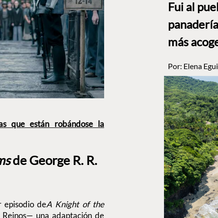
Fui al pu
panadería
más acog
Por:
Elena Egui
icas que están robándose la
oms
de George R. R.
 episodio de
A Knight of the
e Reinos— una adaptación de