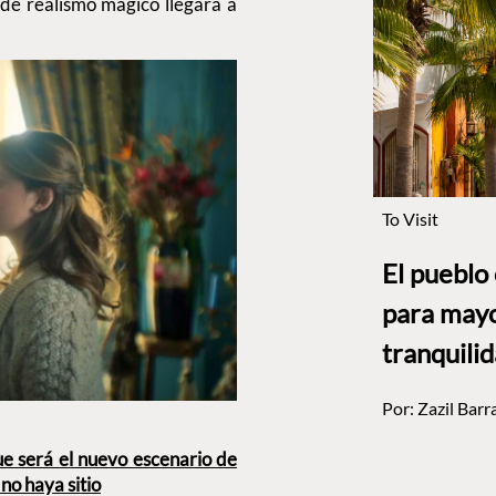
a de realismo mágico llegará a
To Visit
El pueblo
para mayo
tranquili
Por:
Zazil Barr
que será el nuevo escenario de
no haya sitio