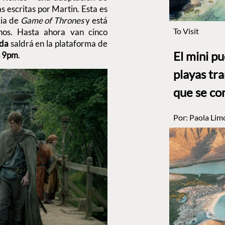
as escritas por Martin. Esta es
cia de
Game of Thrones
y está
To Visit
os. Hasta ahora van cinco
ada
saldrá en la plataforma de
El mini p
s 9pm
.
playas tr
que se co
Por:
Paola Lim