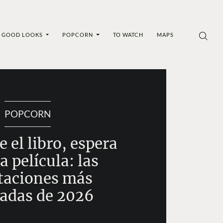
GOOD LOOKS
POPCORN
TO WATCH
MAPS
POPCORN
 el libro, espera
la película: las
taciones más
adas de 2026