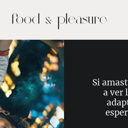
Si amaste
a ver 
adap
esper