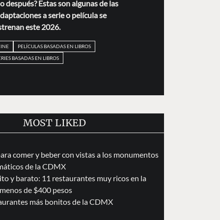
s o después? Estas son algunas de las
daptaciones a serie o película se
strenan este 2026.
CINE
PELÍCULAS BASADAS EN LIBROS
ERIES BASADAS EN LIBROS
MOST LIKED
para comer y beber con vistas a los monumentos
áticos de la CDMX
to y barato: 11 restaurantes muy ricos en la
menos de $400 pesos
taurantes más bonitos de la CDMX