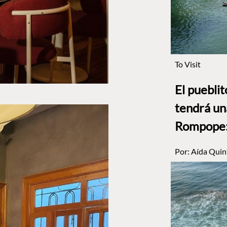
To Visit
El puebli
tendrá un
Rompope: 
Por:
Aída Quin