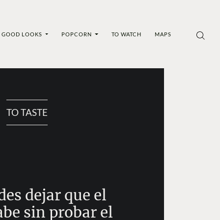
GOOD LOOKS
POPCORN
TO WATCH
MAPS
TO TASTE
es dejar que el
be sin probar el