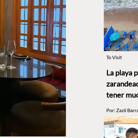
To Visit
La playa 
zarandead
tener muc
Por:
Zazil Barr