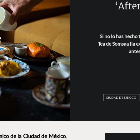
‘Afte
Si no lo has hecho 
Tea de Somsaa (la e
antes
CIUDAD DE MEXICO
ico de la Ciudad de México
,