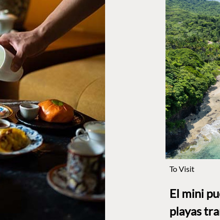
To Visit
El mini p
playas tr