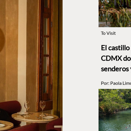
To Visit
El castill
CDMX dond
senderos 
Por:
Paola Lim