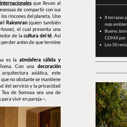
internacionales
que llevan al
deseosas de compartir con sus
 los rincones del planeta. Uno
8 terrazas 
sri Raksmran
(quien también
más emblem
House), el cual presenta una
Bueno, boni
dedor de la
cultura del té
. Así
CDMX por 
s perder antes de que termine
Los 50 res
aa es la
atmósfera cálida y
 Roma. Con una
decoración
arquitectura asiática, este
a
que no obstante se mantiene
ad del servicio y la privacidad
n Tea de Somsaa sea una de
 para vivir en pareja—.