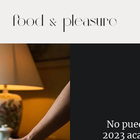
No pued
2023 aca