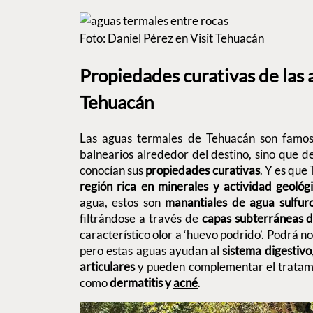
Foto: Daniel Pérez en Visit Tehuacán
Propiedades curativas de las 
Tehuacán
Las aguas termales de Tehuacán son famosa
balnearios alrededor del destino, sino que d
conocían sus
propiedades curativas
. Y es que
región rica en minerales y actividad geológ
agua, estos son
manantiales de agua sulfur
filtrándose a través de
capas subterráneas d
característico olor a ‘huevo podrido’. Podrá n
pero estas aguas ayudan al
sistema digestivo
articulares
y pueden complementar el tratamie
como
dermatitis y
acné
.