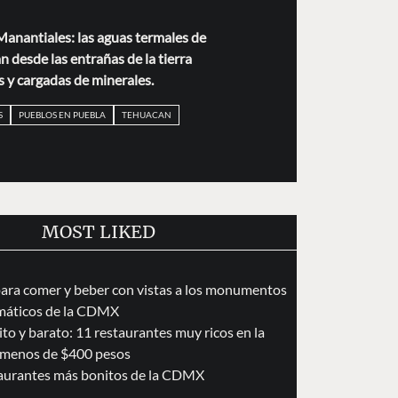
Manantiales: las aguas termales de
 desde las entrañas de la tierra
s y cargadas de minerales.
S
PUEBLOS EN PUEBLA
TEHUACAN
MOST LIKED
para comer y beber con vistas a los monumentos
áticos de la CDMX
to y barato: 11 restaurantes muy ricos en la
menos de $400 pesos
taurantes más bonitos de la CDMX