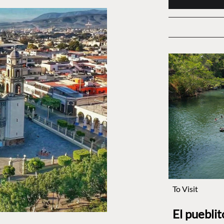
To Visit
El puebli