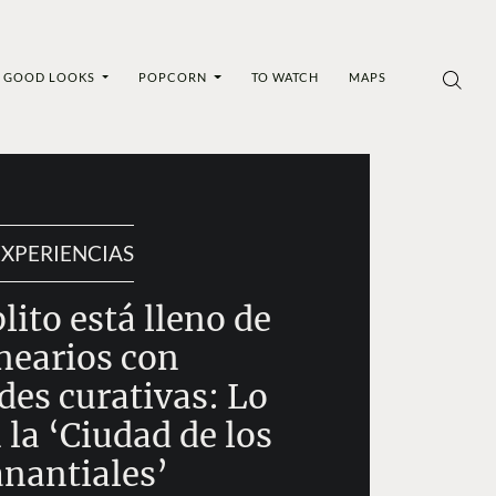
GOOD LOOKS
POPCORN
TO WATCH
MAPS
EXPERIENCIAS
lito está lleno de
nearios con
des curativas: Lo
la ‘Ciudad de los
nantiales’