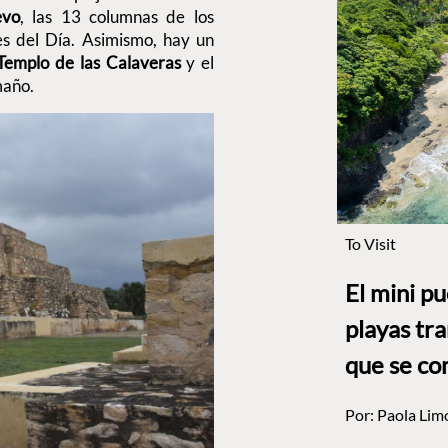
evo
, las 13 columnas de los
s del Día. Asimismo, hay un
Templo de las Calaveras
y el
maño.
To Visit
El mini p
playas tr
que se co
Por:
Paola Lim