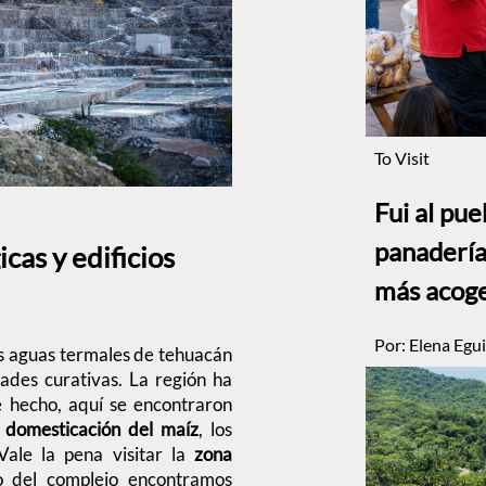
To Visit
Fui al pu
panadería
cas y edificios
más acog
Por:
Elena Egui
as aguas termales de tehuacán
ades curativas. La región ha
e hecho, aquí se encontraron
a domesticación del maíz
, los
ale la pena visitar la
zona
o del complejo encontramos