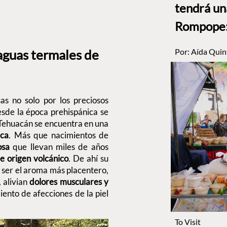
tendrá un
Rompope: 
Por:
Aída Quin
aguas termales de
s no solo por los preciosos
esde la época prehispánica se
 Tehuacán se encuentra en una
ica
. Más que nacimientos de
osa
que llevan miles de años
e origen volcánico
. De ahí su
o ser el aroma más placentero,
, alivian
dolores musculares y
nto de afecciones de la piel
To Visit