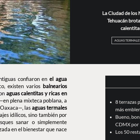
La Ciudad de los 
Tehuacán brotan
calentita
AGUAS TERMALE
ntiguas confiaron en
el agua
co, existen varios
balnearios
con
aguas calentitas y ricas en
—en plena mixteca poblana, a
8 terrazas 
y Oaxaca—, las
aguas termales
más emblem
jes idílicos, sino también por
Bueno, boni
sques sanar o simplemente
CDMX por 
aizada en el bienestar que nace
Los 50 res