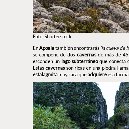
Foto: Shutterstock
En
Apoala
también encontrarás
‘la cueva de l
se compone de dos
cavernas
de más de 45 m
esconden un
lago
subterráneo
que conecta c
Estas
cavernas
son ricas en una piedra llam
estalagmita
muy rara que
adquiere
esa forma