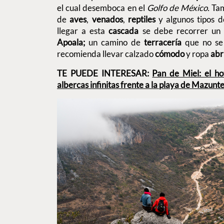
el cual desemboca en el
Golfo de México.
Tam
de
aves
,
venados
,
reptiles
y algunos tipos d
llegar a esta
cascada
se debe recorrer u
Apoala;
un camino de
terracería
que no se 
recomienda llevar calzado
cómodo
y ropa
abr
TE PUEDE INTERESAR:
Pan de Miel: el ho
albercas infinitas frente a la playa de Mazunt