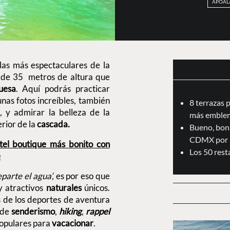
APOAL
las más espectaculares de la
s de 35 metros de altura que
uesa
. Aquí podrás practicar
nas fotos increíbles, también
8 terrazas 
, y admirar la belleza de la
más emblem
rior de la
cascada.
Bueno, boni
CDMX por 
tel boutique más bonito con
Los 50 res
e
eparte el agua’,
es por eso que
 atractivos
naturales
únicos.
s de los deportes de aventura
 de
senderismo
,
hiking
,
rappel
populares para
vacacionar
.