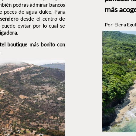
bién podrás admirar bancos
más acog
e peces de agua dulce. Para
n
sendero
desde el centro de
Por:
Elena Egui
puede evitar por lo cual se
igadora
.
tel boutique más bonito con
e