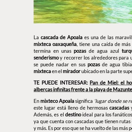
La
cascada de Apoala
es
una de las maravil
mixteca
oaxaqueña
, tiene una caída de má
termina en unas
pozas
de agua azul
turq
senderismo
y recorrer los alrededores para u
se puede nadar en sus
pozas
de agua tibia
mixteca
en el
mirador
ubicado en la parte supe
TE PUEDE INTERESAR:
Pan de Miel: el ho
albercas infinitas frente a la playa de Mazunt
En
mixteco
Apoala
significa
‘lugar donde se r
este lugar está lleno de hermosas
cascadas
y
Además, es el
destino
ideal para los fanático
ya que cuenta con cascadas que tienen rutas
y más. Es por eso que se ha vuelto de las más 