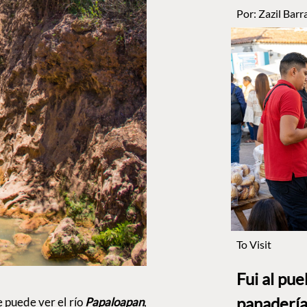
Por:
Zazil Barr
To Visit
Fui al pu
panadería
 puede ver el río
Papaloapan
,