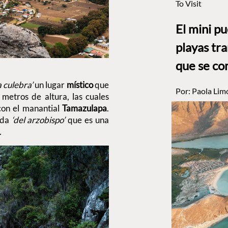
To Visit
El mini p
playas tr
que se co
a culebra’
un lugar
místico
que
Por:
Paola Lim
etros de altura, las cuales
on el manantial
Tamazulapa
.
ada
‘del arzobispo’
que es una
.