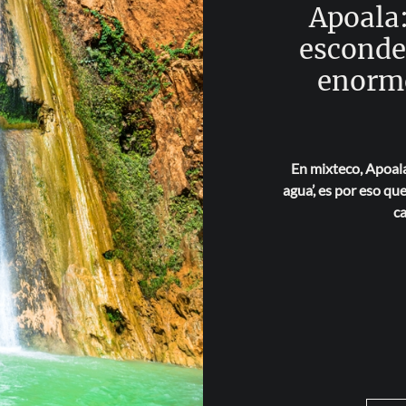
Apoala:
esconde
enorme
En mixteco, Apoala 
agua’, es por eso qu
ca