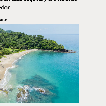
edor
arte