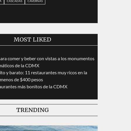
A
CASCADAS
CAVERNAS
MOST LIKED
para comer y beber con vistas a los monumentos
áticos de la CDMX
to y barato: 11 restaurantes muy ricos en la
menos de $400 pesos
taurantes más bonitos de la CDMX
TRENDING