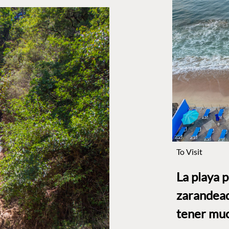
To Visit
La playa 
zarandead
tener muc