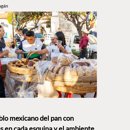
agán
eblo mexicano del pan con
s en cada esquina y el ambiente