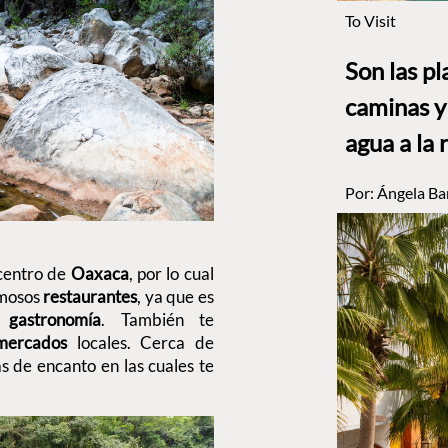
To Visit
Son las p
caminas y 
agua a la 
Por:
Ángela Ba
 centro de
Oaxaca
, por lo cual
rmosos
restaurantes
, ya que es
u
gastronomía
. También te
mercados
locales. Cerca de
s de encanto en las cuales te