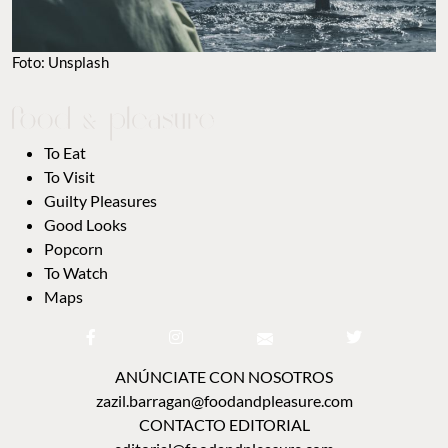
Foto: Unsplash
To Eat
To Visit
Guilty Pleasures
Good Looks
Popcorn
To Watch
Maps
ANÚNCIATE CON NOSOTROS
zazil.barragan@foodandpleasure.com
CONTACTO EDITORIAL